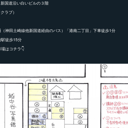
新国道沿い白いビルの３階
ツクラブ）
通（神田土崎線他新国道経由のバス）「港南二丁目」下車徒歩1分
崎駅徒歩15分
場はコチラ👇