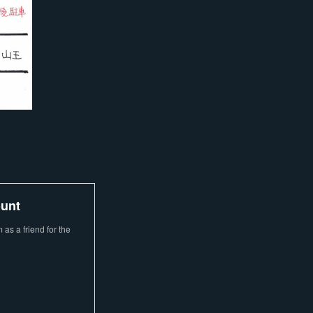
ount
as a friend for the