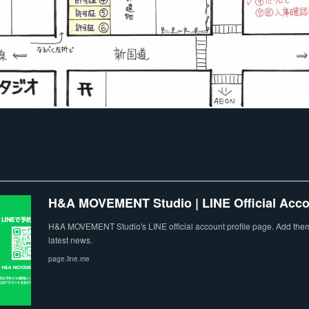
H&A MOVEMENT Studio | LINE Official Acc
H&A MOVEMENT Studio's LINE official account profile page. Add them 
latest news.
page.line.me