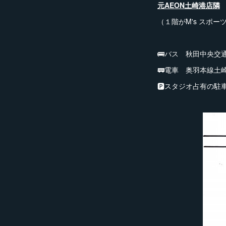
元AEON土崎港店隣
（１階がM's スポー
🚌バス 秋田中央交
🚃電車 奥羽本線土
🅿スタジオ占有の駐車